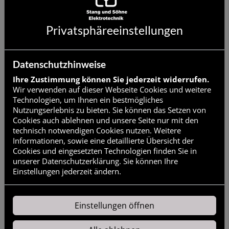
elektrotechnik.de
Stand der Vereinbarkeit mit den Anforderungen: Diese
Privatsphäre­einstellungen
Website ist nach aktuellem Stand teilweise barrierefrei.
Wir arbeiten fortlaufend daran, bestehende Barrieren zu
identifizieren und zu beseitigen.
Datenschutzhinweise
Nicht barrierefreie Inhalte können umfassen:
Ihre Zustimmung können Sie jederzeit widerrufen.
Wir verwenden auf dieser Webseite Cookies und weitere
Buttons und Links ohne Text und Labels
Technologien, um Ihnen ein bestmögliches
Tastaturbedienbare Inhalte
Nutzungserlebnis zu bieten. Sie können das Setzen von
Pdfs und weitere eingebettete Dokumente
Cookies auch ablehnen und unsere Seite nur mit den
Seiten zu Newsbeiträgen oder Landingpages
technisch notwendigen Cookies nutzen. Weitere
Audioinhalte ohne Untertitel oder Transkription
Informationen, sowie eine detaillierte Übersicht der
Nicht ausreichender Kontrast, u.a. bei Text vor
Cookies und eingesetzten Technologien finden Sie in
Bildern
unserer Datenschutzerklärung. Sie können Ihre
Logos ohne Alternativtexte
Einstellungen jederzeit ändern.
Externe Tools wie Planer, Konfiguratoren oder
Assistenten
Einstellungen öffnen
Feedback und Kontakt: Wenn Ihnen Barrieren auffallen
oder Sie Probleme bei der Nutzung unserer Website
haben, freuen wir uns über Ihre Rückmeldung: