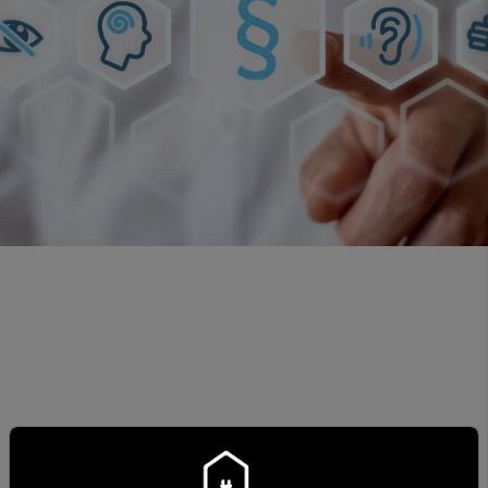
BARRIEREFREIHEITSERKLÄR
Stang und Söhne Elektrotechnik Inh. Waldemar Stang
bemüht sich, ihre Website im Einklang mit dem
Barrierefreiheitsstärkungsgesetz (BFSG) sowie der EU-
Norm EN 301 549 barrierefrei zugänglich zu machen.
Diese Erklärung zur Barrierefreiheit gilt für:
stang-